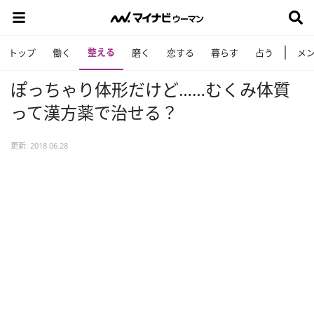
整える
トップ
働く
磨く
恋する
暮らす
占う
メ
ぽっちゃり体形だけど……むくみ体質
って漢方薬で治せる？
更新: 2018.06.28