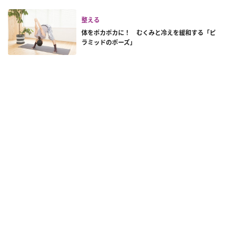
整える
体をポカポカに！ むくみと冷えを緩和する「ピ
ラミッドのポーズ」