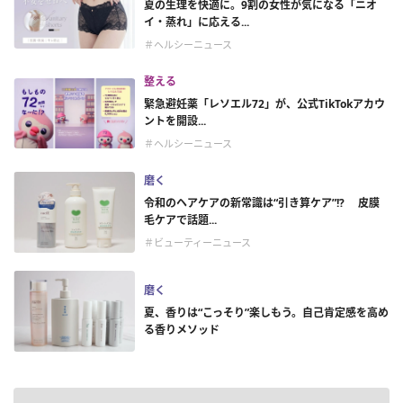
夏の生理を快適に。9割の女性が気になる「ニオ
イ・蒸れ」に応える...
＃ヘルシーニュース
整える
緊急避妊薬「レソエル72」が、公式TikTokアカウ
ントを開設...
＃ヘルシーニュース
磨く
令和のヘアケアの新常識は“引き算ケア”!? 皮膜
毛ケアで話題...
＃ビューティーニュース
磨く
夏、香りは“こっそり”楽しもう。自己肯定感を高め
る香りメソッド