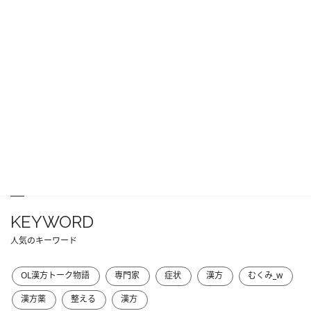
KEYWORD
人気のキーワード
OL漢方トーク物語
専門家
症状
漢方
むくみ_w
漢方薬
整える
漢方