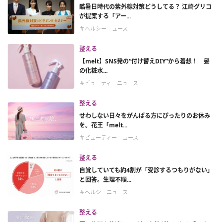
酷暑日時代の紫外線対策どうしてる？ 江崎グリコ
が提案する「アー...
＃ヘルシーニュース
整える
【melt】SNS発の“付け替えDIY”から着想！ 髪
の化粧水...
＃ビューティーニュース
整える
せわしない日々をがんばる方にぴったりのお休み
を。花王「melt...
＃ビューティーニュース
整える
自覚していても約4割が「受診するつもりがない」
と回答。生理不順...
＃ヘルシーニュース
整える