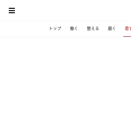
トップ
働く
整える
磨く
恋