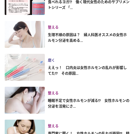
食べれるヨガ!? 働く現代女性のためのサプリメン
トシリーズ 「...
整える
生理不順の原因は？ 婦人科医オススメの女性ホ
ルモン分泌を高める...
磨く
ええっ！ 口内炎は女性ホルモンの乱れが影響し
てた!? その原因...
整える
睡眠不足で女性ホルモンが減る!? 女性ホルモンの
分泌を活発にさ...
整える
専門家に聞く！ 女性ホルモンの乱れが原因!? 精