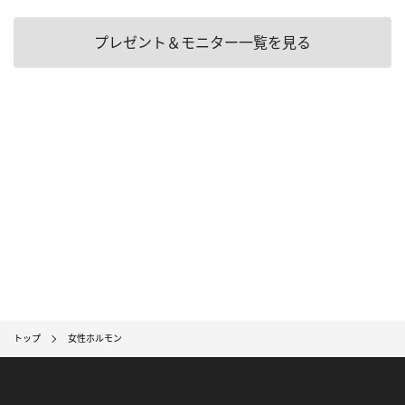
プレゼント＆モニター一覧を見る
トップ
女性ホルモン