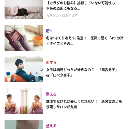
【カラダのお悩み】排卵していない可能性も！
不妊の原因にもなる...
カラダのお悩み相談室
磨く
冬は“ほてり冷え”に注意！ 医師に聞く「4つの冷
えタイプとその...
恋する
女子は結局どっちが好きなの？ 「饒舌男子」
or「口ベタ男子」
整える
健康でなければ美しくなれない！ 新感覚のよも
ぎ蒸しサロンが九州...
整える