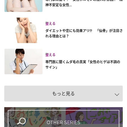
神不安定な女性...
整える
ダイエットや恋にも効果アリ!? 「仙骨」が注目さ
れる理由とは？
整える
専門医に聞くムダ毛の真実「女性のヒゲは不調の
サイン」
もっと見る