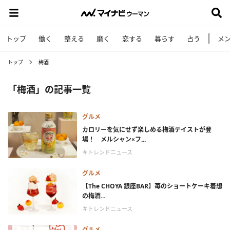
トップ
働く
整える
磨く
恋する
暮らす
占う
メ
トップ
梅酒
「梅酒」の記事一覧
グルメ
カロリーを気にせず楽しめる梅酒テイストが登
場！ メルシャン×フ...
＃トレンドニュース
グルメ
【The CHOYA 銀座BAR】苺のショートケーキ着想
の梅酒...
＃トレンドニュース
グルメ