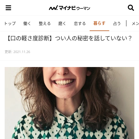
暮らす
トップ
働く
整える
磨く
恋する
占う
メ
【口の軽さ度診断】つい人の秘密を話していない？
更新: 2021.11.26