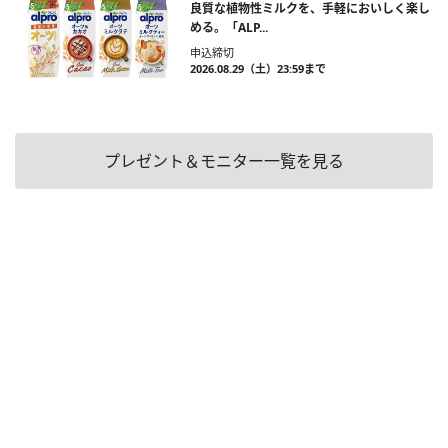
良質な植物性ミルクを、手軽においしく楽し
める。「ALP...
申込締切
2026.08.29（土）23:59まで
プレゼント＆モニター一覧を見る