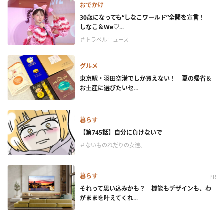
おでかけ
30歳になっても“しなこワールド”全開を宣言！
しなこ＆We♡...
＃トラベルニュース
グルメ
東京駅・羽田空港でしか買えない！ 夏の帰省＆
お土産に選びたいセ...
暮らす
【第745話】自分に負けないで
＃ないものねだりの女達。
暮らす
PR
それって思い込みかも？ 機能もデザインも、わ
がままを叶えてくれ...