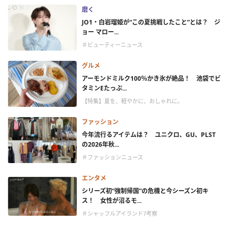
磨く
JO1・白岩瑠姫が“この夏挑戦したこと”とは？ ジ
ョー マロー...
＃ビューティーニュース
グルメ
アーモンドミルク100％かき氷が絶品！ 池袋でビ
タミンEたっぷ...
【特集】夏を、軽やかに、おしゃれに。
ファッション
今年流行るアイテムは？ ユニクロ、GU、PLST
の2026年秋...
＃ファッションニュース
エンタメ
シリーズ初“強制帰国”の危機と今シーズン初キ
ス！ 女性が沼るモ...
＃シャッフルアイランド7考察