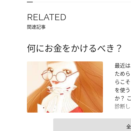
RELATED
関連記事
何にお金をかけるべき？
最近は
ためら
らこそ
を使う
か？ 
診断し
全