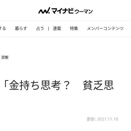
する
暮らす
占う
連載
特集
メンバーコンテンツ
」診断
 「金持ち思考？ 貧乏思
更新: 2021.11.16