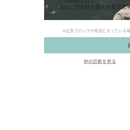
この診断では、
あなたが金持ち思考か貧乏思
※広告ブロックが有効になっている
他の診断を見る