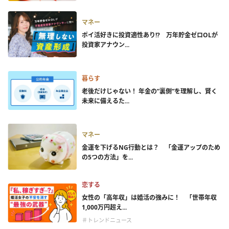
マネー
ポイ活好きに投資適性あり!? 万年貯金ゼロOLが
投資家アナウン...
暮らす
老後だけじゃない！ 年金の”裏側”を理解し、賢く
未来に備えるた...
マネー
金運を下げるNG行動とは？ 「金運アップのため
の5つの方法」を...
恋する
女性の「高年収」は婚活の強みに！ 「世帯年収
1,000万円超え...
＃トレンドニュース