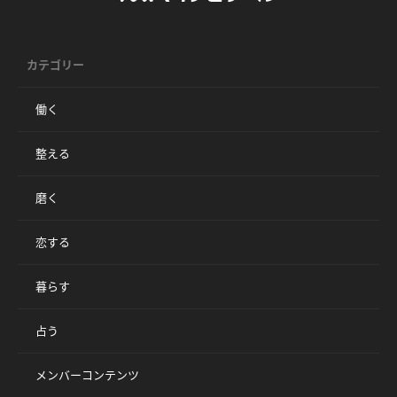
カテゴリー
働く
整える
磨く
恋する
暮らす
占う
メンバーコンテンツ