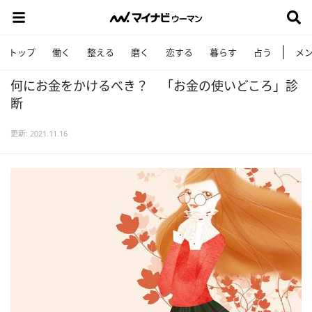
トップ
働く
整える
磨く
恋する
暮らす
占う
メ
何にお金をかけるべき？ 「お金の使いどころ」診
断
更新: 2021.11.16