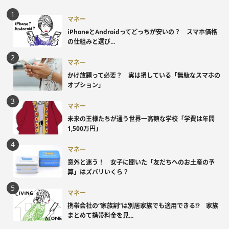
マネー
iPhoneとAndroidってどっちが安いの？ スマホ価格
の仕組みと選び...
マネー
かけ放題って必要？ 実は損している「無駄なスマホの
オプション」
マネー
未来の王様たちが通う世界一高額な学校「学費は年間
1,500万円」
マネー
意外と迷う！ 女子に聞いた「友だちへのお土産の予
算」はズバリいくら？
マネー
携帯会社の“家族割”は別居家族でも適用できる!? 家族
まとめて携帯料金を見...