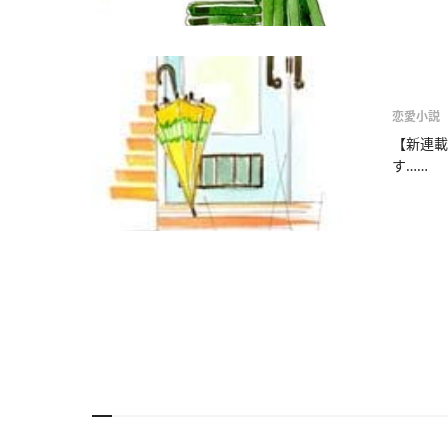
恋愛小説
【新連載
す……