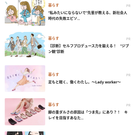
暮らす
PR
“私みたいにならないで”先輩が教える、新社会人
時代の失敗エピソ...
暮らす
PR
【診断】セルフプロデュース力を鍛える！ “ジブ
ン観”診断
暮らす
PR
足もと軽く、働くわたし。～Lady worker～
暮らす
PR
脚の重ダルさの原因は「つま先」にあり？！ キ
レイを目指すあなた...