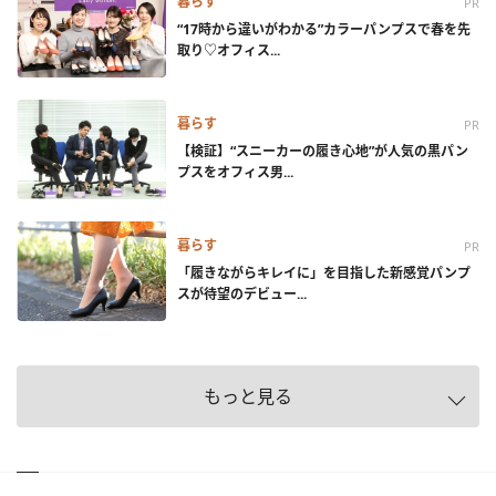
暮らす
PR
“17時から違いがわかる”カラーパンプスで春を先
取り♡オフィス...
暮らす
PR
【検証】“スニーカーの履き心地”が人気の黒パン
プスをオフィス男...
暮らす
PR
「履きながらキレイに」を目指した新感覚パンプ
スが待望のデビュー...
もっと見る