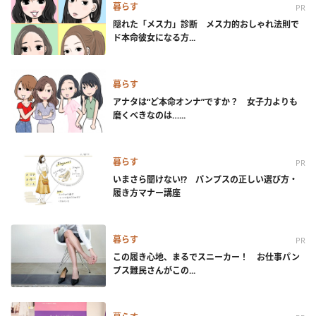
暮らす
PR
隠れた「メス力」診断 メス力的おしゃれ法則で
ド本命彼女になる方...
暮らす
アナタは“ど本命オンナ”ですか？ 女子力よりも
磨くべきなのは…...
暮らす
PR
いまさら聞けない⁉ パンプスの正しい選び方・
履き方マナー講座
暮らす
PR
この履き心地、まるでスニーカー！ お仕事パン
プス難民さんがこの...