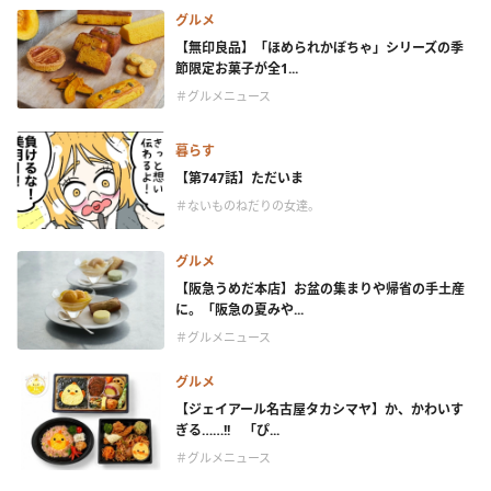
グルメ
【無印良品】「ほめられかぼちゃ」シリーズの季
節限定お菓子が全1...
＃グルメニュース
暮らす
【第747話】ただいま
＃ないものねだりの女達。
グルメ
【阪急うめだ本店】お盆の集まりや帰省の手土産
に。「阪急の夏みや...
＃グルメニュース
グルメ
【ジェイアール名古屋タカシマヤ】か、かわいす
ぎる……!! 「ぴ...
＃グルメニュース