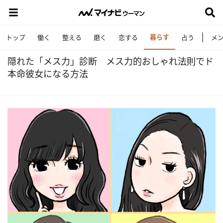
暮らす
トップ
働く
整える
磨く
恋する
占う
メ
隠れた「メス力」診断 メス力的おしゃれ法則でド
本命彼女になる方法