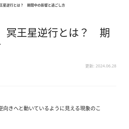
】冥王星逆行とは？ 期間中の影響と過ごし方
ら】冥王星逆行とは？ 期
方
更新: 2024.06.28
逆向きへと動いているように見える現象のこ