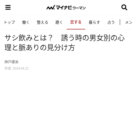
恋する
トップ
働く
整える
磨く
暮らす
占う
メ
サシ飲みとは？ 誘う時の男女別の心
理と脈ありの見分け方
神戸梛来
作成: 2024.04.22