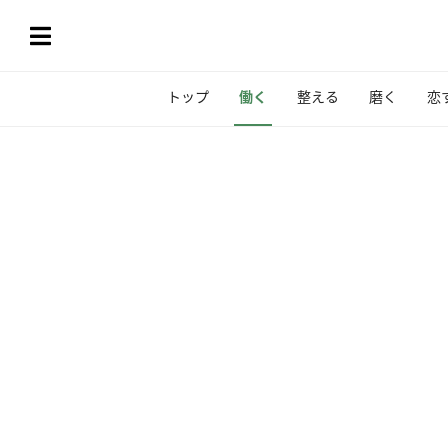
トップ
働く
整える
磨く
恋