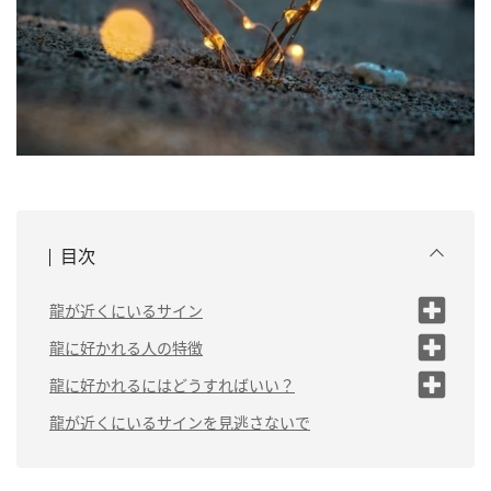
目次
龍が近くにいるサイン
（1）ゾロ目が目に付くようになる
龍に好かれる人の特徴
（2）清々しい気持ちでいられる
（1）1人でいることが好き
龍に好かれるにはどうすればいい？
（3）低いうなり声のような音が聞こ
（2）ストレートに思いを伝えられ
（1）自分に嘘をつかない
龍が近くにいるサインを見逃さないで
える
る人
（2）祈りを捧げる
（4）雨女や雨男である
（3）自然を愛している
（3）龍に関係するアイテムを身に着