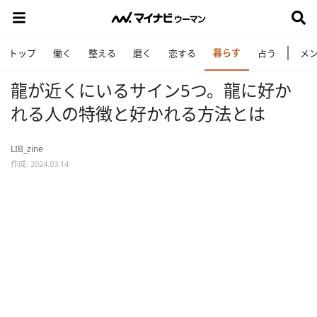
暮らす
トップ
働く
整える
磨く
恋する
占う
メ
龍が近くにいるサイン5つ。龍に好か
れる人の特徴と好かれる方法とは
LIB_zine
作成: 2024.03.14