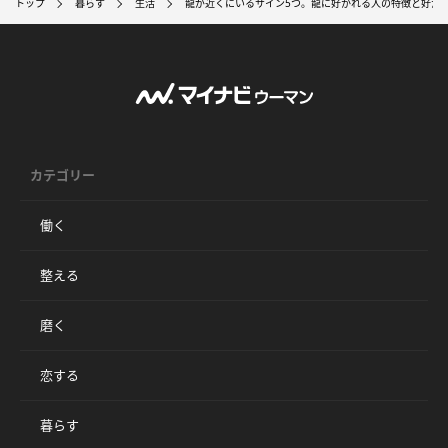
トップ
暮らす
生活
龍が近くにいるサイン5つ。龍に好かれる人の特徴と好か
カテゴリー
働く
整える
磨く
恋する
暮らす