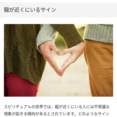
（5）虹をよく見る
（4）願いや目標を大切にしている
ける
龍が近くにいるサイン
（5）水場をきれいにしている
スピリチュアルの世界では、龍が近くにいる人には不思議な
現象が起きる傾向があるとされています。どのようなサイン