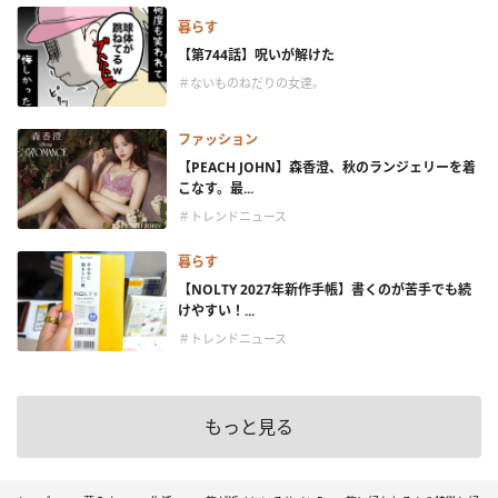
暮らす
【第744話】呪いが解けた
＃ないものねだりの女達。
ファッション
【PEACH JOHN】森香澄、秋のランジェリーを着
こなす。最...
＃トレンドニュース
暮らす
【NOLTY 2027年新作手帳】書くのが苦手でも続
けやすい！...
＃トレンドニュース
もっと見る