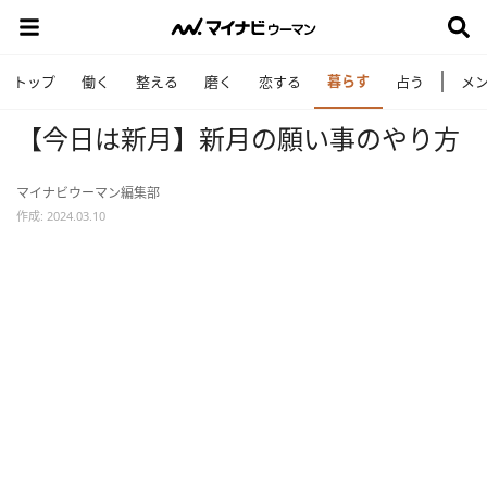
暮らす
トップ
働く
整える
磨く
恋する
占う
メ
【今日は新月】新月の願い事のやり方
マイナビウーマン編集部
作成: 2024.03.10