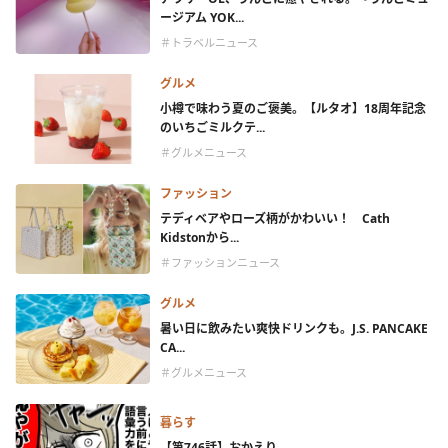
ージアム YOK...
＃トラベルニュース
グルメ
小樽で味わう夏のご褒美。【ルタオ】18周年記念
のいちごミルクテ...
＃グルメニュース
ファッション
テディベアやローズ柄がかわいい！ Cath
Kidstonから...
＃ファッションニュース
グルメ
暑い日に飲みたい爽快ドリンクも。J.S. PANCAKE
CA...
＃グルメニュース
暮らす
【第746話】おかえり