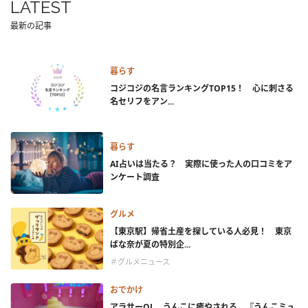
LATEST
最新の記事
暮らす
コジコジの名言ランキングTOP15！ 心に刺さる
名セリフをアン...
暮らす
AI占いは当たる？ 実際に使った人の口コミをア
ンケート調査
グルメ
【東京駅】帰省土産を探している人必見！ 東京
ばな奈が夏の特別企...
＃グルメニュース
おでかけ
アラサーOL、うんこに癒やされる。『うんこミュ