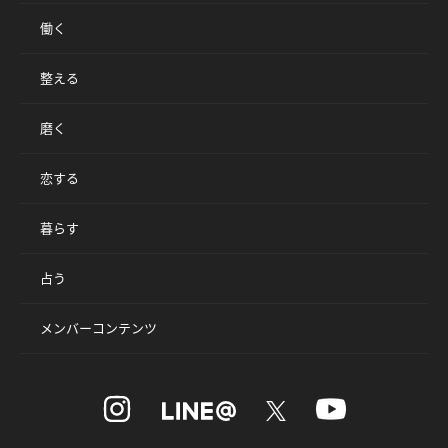
働く
整える
磨く
恋する
暮らす
占う
メンバーコンテンツ