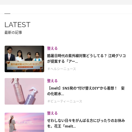
LATEST
最新の記事
整える
酷暑日時代の紫外線対策どうしてる？ 江崎グリコ
が提案する「アー...
＃ヘルシーニュース
整える
【melt】SNS発の“付け替えDIY”から着想！ 髪
の化粧水...
＃ビューティーニュース
整える
せわしない日々をがんばる方にぴったりのお休み
を。花王「melt...