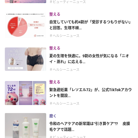
＃ビューティーニュース
整える
自覚していても約4割が「受診するつもりがない」
と回答。生理不順...
＃ヘルシーニュース
整える
夏の生理を快適に。9割の女性が気になる「ニオ
イ・蒸れ」に応える...
＃ヘルシーニュース
整える
緊急避妊薬「レソエル72」が、公式TikTokアカウ
ントを開設...
＃ヘルシーニュース
磨く
令和のヘアケアの新常識は“引き算ケア”!? 皮膜
毛ケアで話題...
＃ビューティーニュース