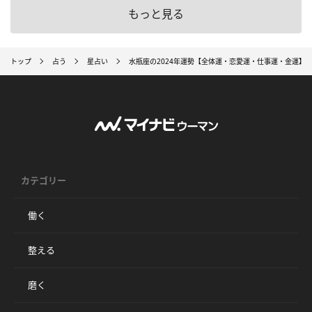
もっと見る
トップ
占う
星占い
水瓶座の2024年運勢【全体運・恋愛運・仕事運・金運】
カテゴリー
働く
整える
磨く