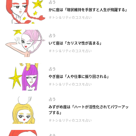
占う
かに座は「現状維持を手放すと人生が飛躍する」
＃トシ＆リティのコスモ占い
占う
いて座は「カリスマ性が高まる」
＃トシ＆リティのコスモ占い
占う
やぎ座は「人や仕事に振り回される」
＃トシ＆リティのコスモ占い
占う
みずがめ座は「ハートが活性化されてパワーアッ
プする」
＃トシ＆リティのコスモ占い
占う