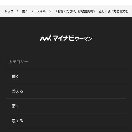
トップ
働く
スキル
「お話ください」は敬語表現？ 正しい使い方と例文を紹
カテゴリー
働く
整える
磨く
恋する