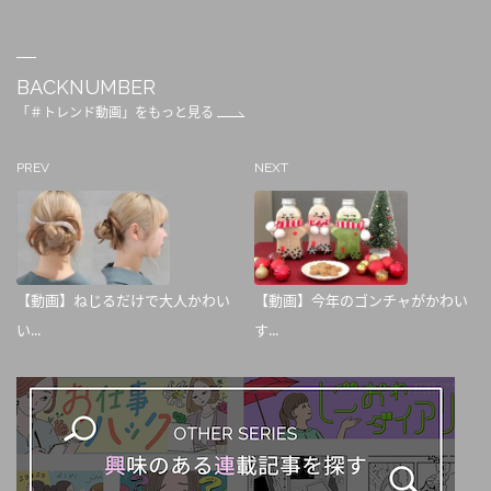
BACKNUMBER
「＃トレンド動画」をもっと見る
PREV
NEXT
【動画】ねじるだけで大人かわい
【動画】今年のゴンチャがかわい
い...
す...