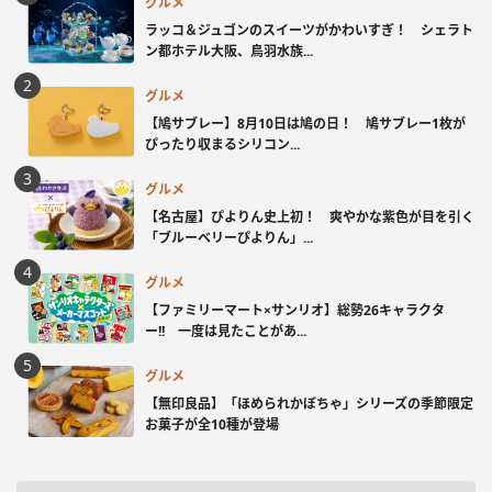
グルメ
ラッコ＆ジュゴンのスイーツがかわいすぎ！ シェラト
ン都ホテル大阪、鳥羽水族...
グルメ
【鳩サブレー】8月10日は鳩の日！ 鳩サブレー1枚が
ぴったり収まるシリコン...
グルメ
【名古屋】ぴよりん史上初！ 爽やかな紫色が目を引く
「ブルーベリーぴよりん」...
グルメ
【ファミリーマート×サンリオ】総勢26キャラクタ
ー!! 一度は見たことがあ...
グルメ
【無印良品】「ほめられかぼちゃ」シリーズの季節限定
お菓子が全10種が登場