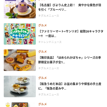
【名古屋】ぴよりん史上初！ 爽やかな紫色が目
を引く「ブルーベリ...
＃グルメニュース
グルメ
【ファミリーマート×サンリオ】総勢26キャラクタ
ー!! 一度は...
＃トレンドニュース
グルメ
【無印良品】「ほめられかぼちゃ」シリーズの季
節限定お菓子が全1...
＃グルメニュース
グルメ
【阪急うめだ本店】お盆の集まりや帰省の手土産
に。「阪急の夏みや...
＃グルメニュース
グルメ