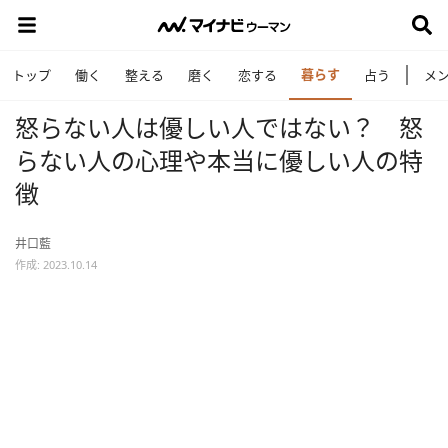
暮らす
トップ
働く
整える
磨く
恋する
占う
メ
怒らない人は優しい人ではない？ 怒
らない人の心理や本当に優しい人の特
徴
井口藍
作成: 2023.10.14