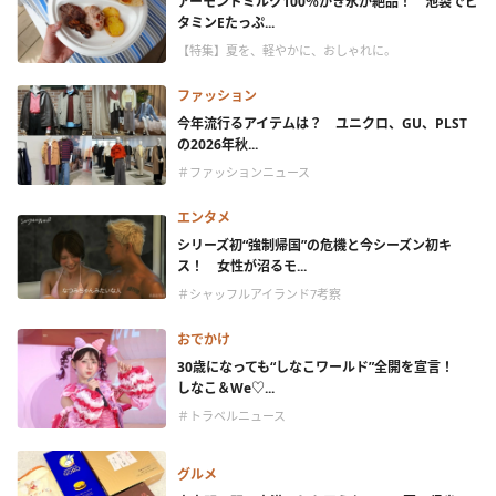
アーモンドミルク100％かき氷が絶品！ 池袋でビ
タミンEたっぷ...
【特集】夏を、軽やかに、おしゃれに。
ファッション
今年流行るアイテムは？ ユニクロ、GU、PLST
の2026年秋...
＃ファッションニュース
エンタメ
シリーズ初“強制帰国”の危機と今シーズン初キ
ス！ 女性が沼るモ...
＃シャッフルアイランド7考察
おでかけ
30歳になっても“しなこワールド”全開を宣言！
しなこ＆We♡...
＃トラベルニュース
グルメ