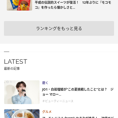
平成の伝説的スイーツが復活！ 12年ぶりに『モコモ
コ』を作ったら懐かしさと...
ランキングをもっと見る
LATEST
最新の記事
磨く
JO1・白岩瑠姫が“この夏挑戦したこと”とは？ ジ
ョー マロー...
＃ビューティーニュース
グルメ