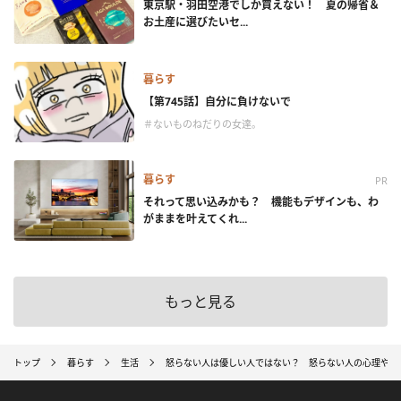
東京駅・羽田空港でしか買えない！ 夏の帰省＆
お土産に選びたいセ...
暮らす
【第745話】自分に負けないで
＃ないものねだりの女達。
暮らす
PR
それって思い込みかも？ 機能もデザインも、わ
がままを叶えてくれ...
もっと見る
トップ
暮らす
生活
怒らない人は優しい人ではない？ 怒らない人の心理や本