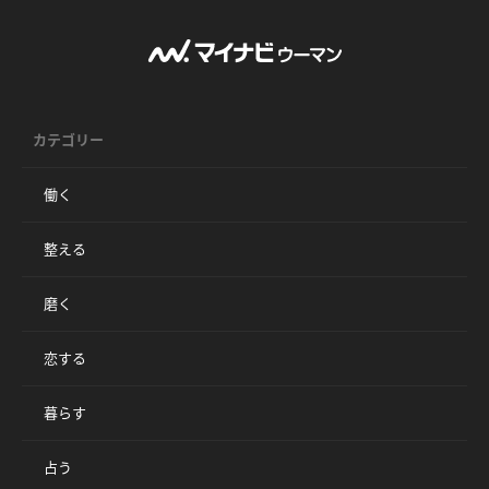
カテゴリー
働く
整える
磨く
恋する
暮らす
占う