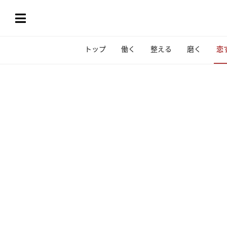
トップ
働く
整える
磨く
恋