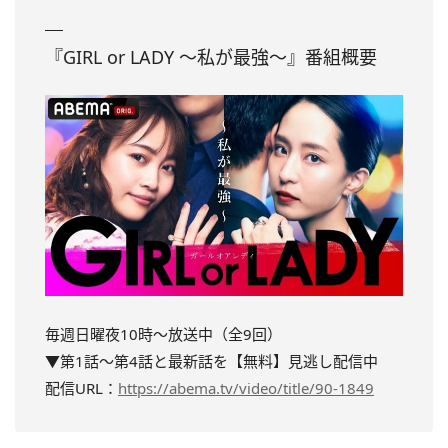
『GIRL or LADY ～私が最強～』番組概要
毎週日曜夜10時～放送中（全9回）
▼第1話～第4話と最新話を【無料】見逃し配信中
配信URL：
https://abema.tv/video/title/90-1849