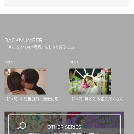
BACKNUMBER
「＃GIRL or LADY考察」をもっと見る
PREV
NEXT
【Ep.5】中間告白前、最後に思...
【Ep.7】見どころ盛りだくさん...