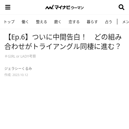
トップ
働く
整える
磨く
恋する
暮らす
占う
メ
【Ep.6】ついに中間告白！ どの組み
合わせがトライアングル同棲に進む？
＃GIRL or LADY考察
ジェラシーくるみ
作成: 2023.10.12