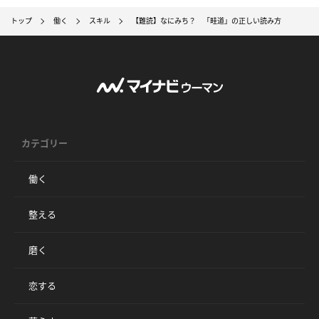
トップ
働く
スキル
【難読】なにみち？ 「畦道」の正しい読み方
カテゴリー
働く
整える
磨く
恋する