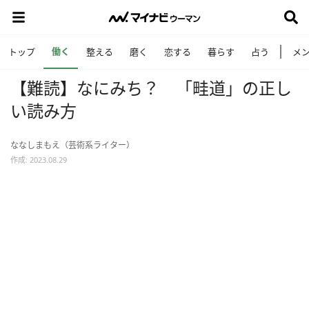
働く
トップ
整える
磨く
恋する
暮らす
占う
メ
【難読】なにみち？ 「畦道」の正し
い読み方
ななしまもえ（芸術系ライター）
作成: 2023.08.29