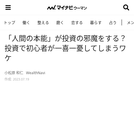
トップ
働く
整える
磨く
恋する
暮らす
占う
メ
「人間の本能」が投資の邪魔をする？
投資で初心者が一喜一憂してしまうワ
ケ
小松原 和仁
WealthNavi
作成: 2023.07.19