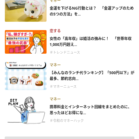
マネー
金運を下げるNG行動とは？ 「金運アップのため
の5つの方法」を...
恋する
女性の「高年収」は婚活の強みに！ 「世帯年収
1,000万円超え...
＃トレンドニュース
マネー
【みんなのランチ代ランキング】「500円以下」が
最多、節約志向...
＃マネーニュース
マネー
携帯料金とインターネット回線をまとめたのに、
思ったほどお得にな...
＃令和のマネーハック