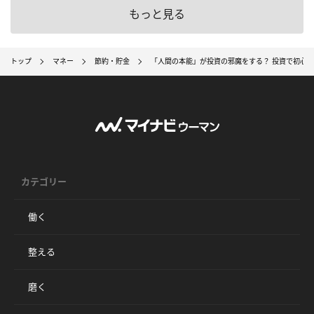
もっと見る
トップ
マネー
節約・貯金
「人間の本能」が投資の邪魔をする？ 投資で初心
カテゴリー
働く
整える
磨く