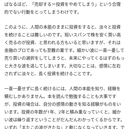
ばなるほど、「売却する＝投資をやめてしまう」という合理
的でない行動をとってしまうわけです。
このように、人間の本能のままに投資をすると、淡々と投資
を続けることは難しいのです。短いスパンで株を安く買い高
く売るのが投資、と思われる方もいると思いますが、それは
金融のプロであっても至難の業です。細かい波に一喜一憂して
売り買いの選択をしてしまうと、未来にやってくるはずのもっ
と大きな波を逃してしまいます。大切なことは、感情に左右
されずに淡々と、長く投資を続けることです。
一喜一憂せずに長く続けるには、人間の本能を知り、経験を
積むしかありません。本を読んで勉強することも大事です
が、投資の場合は、自分の感情の動きを知る経験がものをい
います。投資の年数が
1
年、
2
年と積み重なっていくと、細か
い波は繰り返すということがだんだんわかってくるからです。
いずれ「またこの波がきたな」と動じなくなっていきます。で