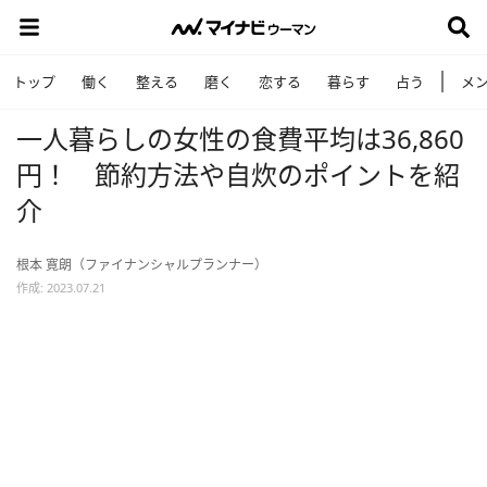
トップ
働く
整える
磨く
恋する
暮らす
占う
メ
一人暮らしの女性の食費平均は36,860
円！ 節約方法や自炊のポイントを紹
介
根本 寛朗（ファイナンシャルプランナー）
作成: 2023.07.21