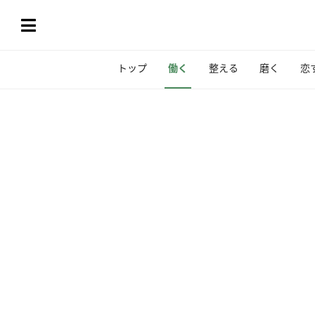
トップ
働く
整える
磨く
恋