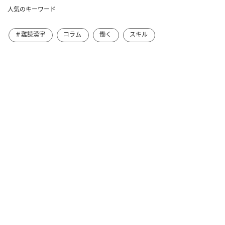
人気のキーワード
＃難読漢字
コラム
働く
スキル