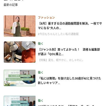
最新の記事
ファッション
【8月】暑すぎる日の通勤服問題を解決。一枚でサ
マになる“大人の...
#今日もちゃんとしたい私の通勤服
働く
【ジャンル別】買ってよかった！ 読者＆編集部
が選ぶ「QOL爆上...
【特集】夏を、軽やかに、おしゃれに。
働く
「私には無理」を抜け出した30歳がAIと見つけた
新しいキャリア...
働く