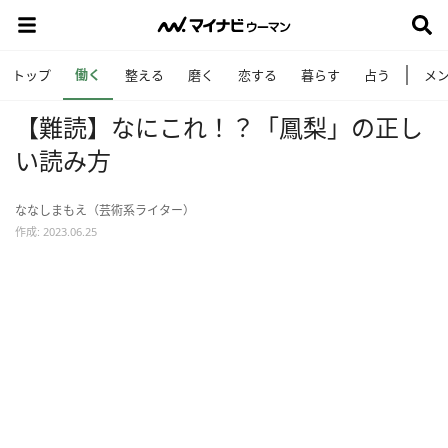
働く
トップ
整える
磨く
恋する
暮らす
占う
メ
【難読】なにこれ！？「鳳梨」の正し
い読み方
ななしまもえ（芸術系ライター）
作成: 2023.06.25