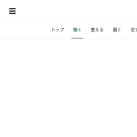
トップ
働く
整える
磨く
恋