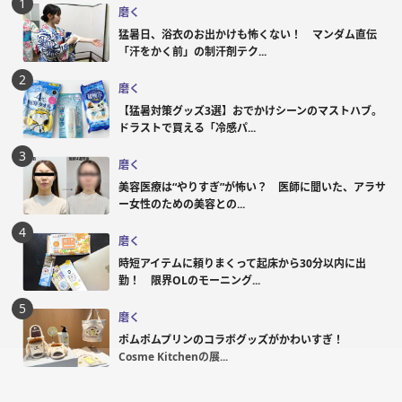
磨く
猛暑日、浴衣のお出かけも怖くない！ マンダム直伝
「汗をかく前」の制汗剤テク...
磨く
【猛暑対策グッズ3選】おでかけシーンのマストハブ。
ドラストで買える「冷感パ...
磨く
美容医療は“やりすぎ”が怖い？ 医師に聞いた、アラサ
ー女性のための美容との...
磨く
時短アイテムに頼りまくって起床から30分以内に出
勤！ 限界OLのモーニング...
磨く
ポムポムプリンのコラボグッズがかわいすぎ！
Cosme Kitchenの展...