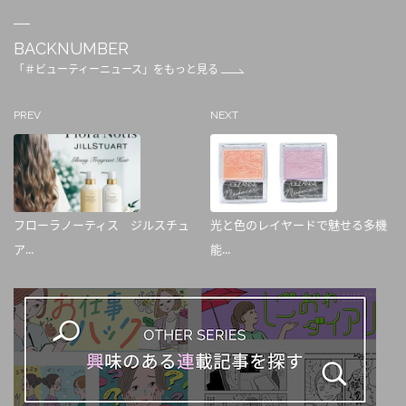
BACKNUMBER
「＃ビューティーニュース」をもっと見る
PREV
NEXT
フローラノーティス ジルスチュ
光と色のレイヤードで魅せる多機
ア...
能...