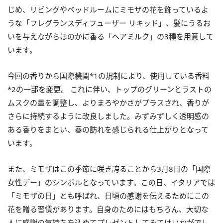
じめ、リビングやベッドルームにミモザの花を飾っているよ
うな「フレグランスディフューザー リキッド」、髪にうるお
いを与えながらほのかに香る「ヘアミルク」の3種を用意して
います。
今回の香りから国際機関*1の規制により、使用している香料
*2の一部を変更。 これに伴い、トップのグリーンとラストの
ムスクの量を調整し、よりまろやかさがプラスされ、香りが
さらに持続するように改良しました。みずみずしく透明感の
ある香りをまとい、春の訪れを感じられる仕上がりとなって
います。
また、ミモザはこの季節に咲き誇ることから3月8日の「国際
女性デー」のシンボルとなっています。この日、イタリアでは
「ミモザの日」とも呼ばれ、日頃の感謝を伝えるためにこの
花を贈る習慣があります。自身のためにはもちろん、大切な
人に感謝の気持ちを込めてプレゼントしてみてはいかがでし