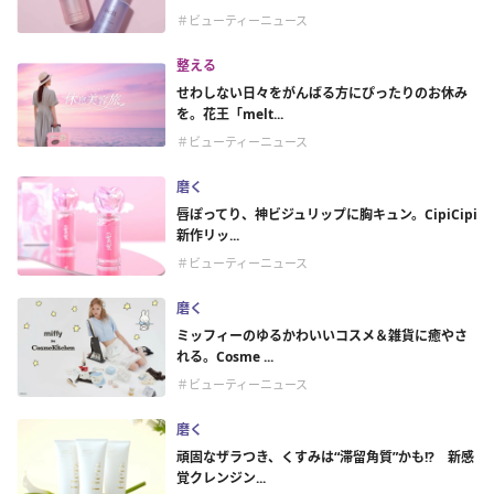
＃ビューティーニュース
整える
せわしない日々をがんばる方にぴったりのお休み
を。花王「melt...
＃ビューティーニュース
磨く
唇ぽってり、神ビジュリップに胸キュン。CipiCipi
新作リッ...
＃ビューティーニュース
磨く
ミッフィーのゆるかわいいコスメ＆雑貨に癒やさ
れる。Cosme ...
＃ビューティーニュース
磨く
頑固なザラつき、くすみは“滞留角質”かも!? 新感
覚クレンジン...