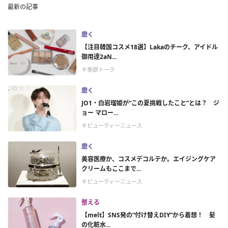
最新の記事
磨く
【注目韓国コスメ18選】Lakaのチーク、アイドル
御用達2aN...
＃美欲トーク
磨く
JO1・白岩瑠姫が“この夏挑戦したこと”とは？ ジ
ョー マロー...
＃ビューティーニュース
磨く
美容医療か、コスメデコルテか。エイジングケア
クリームもここまで...
＃ビューティーニュース
整える
【melt】SNS発の“付け替えDIY”から着想！ 髪
の化粧水...