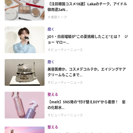
【注目韓国コスメ18選】Lakaのチーク、アイドル
御用達2aN...
＃美欲トーク
磨く
JO1・白岩瑠姫が“この夏挑戦したこと”とは？ ジ
ョー マロー...
＃ビューティーニュース
磨く
美容医療か、コスメデコルテか。エイジングケア
クリームもここまで...
＃ビューティーニュース
整える
【melt】SNS発の“付け替えDIY”から着想！ 髪
の化粧水...
＃ビューティーニュース
整える