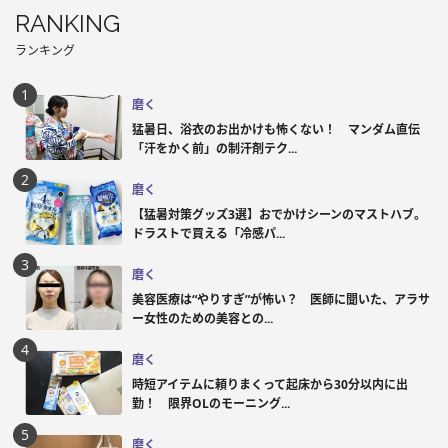
RANKING
ランキング
磨く
猛暑日、浴衣のお出かけも怖くない！ マンダム直伝
「汗をかく前」の制汗剤テク...
磨く
【猛暑対策グッズ3選】おでかけシーンのマストハブ。
ドラストで買える「冷感パ...
磨く
美容医療は“やりすぎ”が怖い？ 医師に聞いた、アラサ
ー女性のための美容との...
磨く
時短アイテムに頼りまくって起床から30分以内に出
勤！ 限界OLのモーニング...
磨く