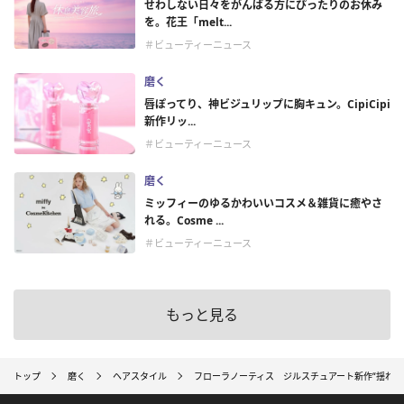
せわしない日々をがんばる方にぴったりのお休み
を。花王「melt...
＃ビューティーニュース
磨く
唇ぽってり、神ビジュリップに胸キュン。CipiCipi
新作リッ...
＃ビューティーニュース
磨く
ミッフィーのゆるかわいいコスメ＆雑貨に癒やさ
れる。Cosme ...
＃ビューティーニュース
もっと見る
トップ
磨く
ヘアスタイル
フローラノーティス ジルスチュアート新作“揺れツ