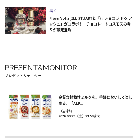
磨く
Flora Notis JILL STUARTと「ル ショコラ ドゥ ア
ッシュ」がコラボ！ チョコレートコスモスの香
りが限定登場
PRESENT&MONITOR
プレゼント＆モニター
良質な植物性ミルクを、手軽においしく楽し
める。「ALP...
申込締切
2026.08.29（土）23:59まで