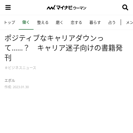
働く
トップ
整える
磨く
恋する
暮らす
占う
メ
ポジティブなキャリアダウンっ
て……？ キャリア迷子向けの書籍発
刊
＃ビジネスニュース
エボル
作成: 2023.01.30