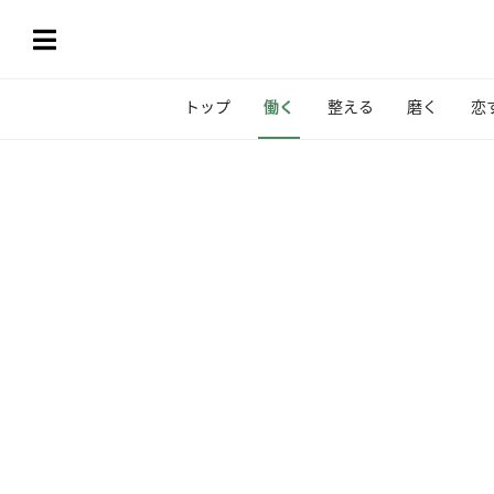
トップ
働く
整える
磨く
恋