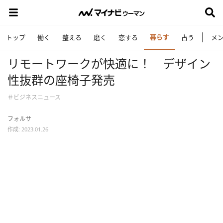
暮らす
トップ
働く
整える
磨く
恋する
占う
メ
リモートワークが快適に！ デザイン
性抜群の座椅子発売
＃ビジネスニュース
フォルサ
作成: 2023.01.26