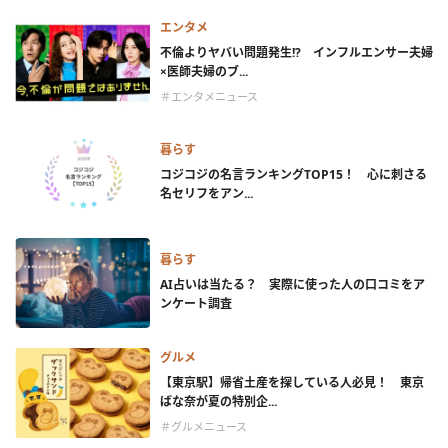
エンタメ
不倫よりヤバい問題発生!? インフルエンサー夫婦
×医師夫婦のブ...
＃エンタメニュース
暮らす
コジコジの名言ランキングTOP15！ 心に刺さる
名セリフをアン...
暮らす
AI占いは当たる？ 実際に使った人の口コミをア
ンケート調査
グルメ
【東京駅】帰省土産を探している人必見！ 東京
ばな奈が夏の特別企...
＃グルメニュース