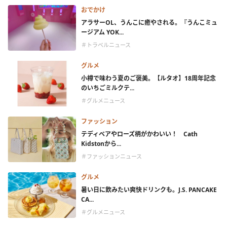
おでかけ
アラサーOL、うんこに癒やされる。『うんこミュ
ージアム YOK...
＃トラベルニュース
グルメ
小樽で味わう夏のご褒美。【ルタオ】18周年記念
のいちごミルクテ...
＃グルメニュース
ファッション
テディベアやローズ柄がかわいい！ Cath
Kidstonから...
＃ファッションニュース
グルメ
暑い日に飲みたい爽快ドリンクも。J.S. PANCAKE
CA...
＃グルメニュース