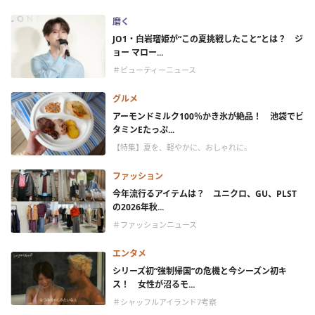
磨く
JO1・白岩瑠姫が“この夏挑戦したこと”とは？ ジ
ョー マロー...
＃ビューティーニュース
グルメ
アーモンドミルク100％かき氷が絶品！ 池袋でビ
タミンEたっぷ...
【特集】夏を、軽やかに、おしゃれに。
ファッション
今年流行るアイテムは？ ユニクロ、GU、PLST
の2026年秋...
＃ファッションニュース
エンタメ
シリーズ初“強制帰国”の危機と今シーズン初キ
ス！ 女性が沼るモ...
＃シャッフルアイランド7考察