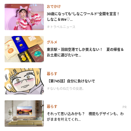
おでかけ
30歳になっても“しなこワールド”全開を宣言！
しなこ＆We♡...
＃トラベルニュース
グルメ
東京駅・羽田空港でしか買えない！ 夏の帰省＆
お土産に選びたいセ...
暮らす
【第745話】自分に負けないで
＃ないものねだりの女達。
暮らす
PR
それって思い込みかも？ 機能もデザインも、わ
がままを叶えてくれ...