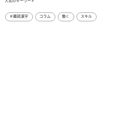
人気のキーワード
＃難読漢字
コラム
働く
スキル