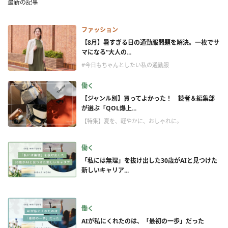
最新の記事
ファッション
【8月】暑すぎる日の通勤服問題を解決。一枚でサ
マになる“大人の...
#今日もちゃんとしたい私の通勤服
働く
【ジャンル別】買ってよかった！ 読者＆編集部
が選ぶ「QOL爆上...
【特集】夏を、軽やかに、おしゃれに。
働く
「私には無理」を抜け出した30歳がAIと見つけた
新しいキャリア...
働く
AIが私にくれたのは、「最初の一歩」だった