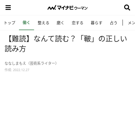
働く
トップ
整える
磨く
恋する
暮らす
占う
メ
【難読】なんて読む？「皸」の正しい
読み方
ななしまもえ（芸術系ライター）
作成: 2022.12.27