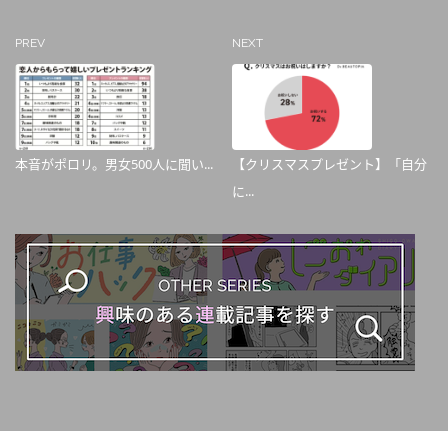
PREV
NEXT
本音がポロリ。男女500人に聞い...
【クリスマスプレゼント】「⾃分
に...