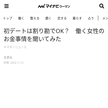
トップ
働く
整える
磨く
恋する
暮らす
占う
メ
初デートは割り勘でOK？ 働く女性の
お金事情を聞いてみた
＃マネーニュース
エボル
作成: 2022.11.12