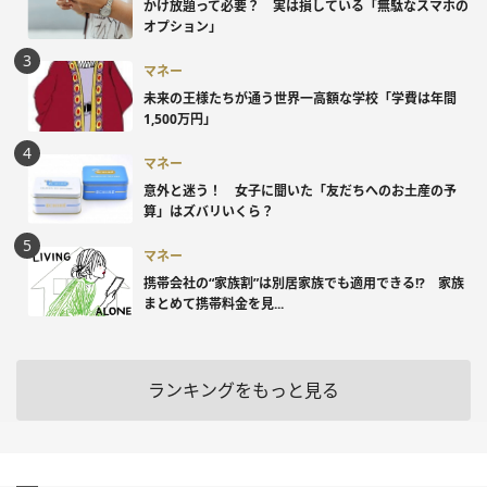
かけ放題って必要？ 実は損している「無駄なスマホの
オプション」
マネー
未来の王様たちが通う世界一高額な学校「学費は年間
1,500万円」
マネー
意外と迷う！ 女子に聞いた「友だちへのお土産の予
算」はズバリいくら？
マネー
携帯会社の“家族割”は別居家族でも適用できる!? 家族
まとめて携帯料金を見...
ランキングをもっと見る