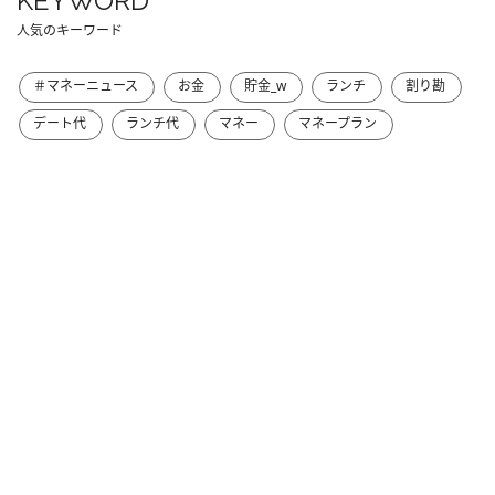
KEYWORD
人気のキーワード
＃マネーニュース
お金
貯金_w
ランチ
割り勘
デート代
ランチ代
マネー
マネープラン