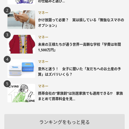
の仕組みと選び...
マネー
かけ放題って必要？ 実は損している「無駄なスマホの
オプション」
マネー
未来の王様たちが通う世界一高額な学校「学費は年間
1,500万円」
マネー
意外と迷う！ 女子に聞いた「友だちへのお土産の予
算」はズバリいくら？
マネー
携帯会社の“家族割”は別居家族でも適用できる!? 家族
まとめて携帯料金を見...
ランキングをもっと見る