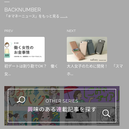
BACKNUMBER
「＃マネーニュース」をもっと見る
PREV
NEXT
初デートは割り勘でOK？ 働く
大人女子のために開発！ 「スマ
女...
ホ...