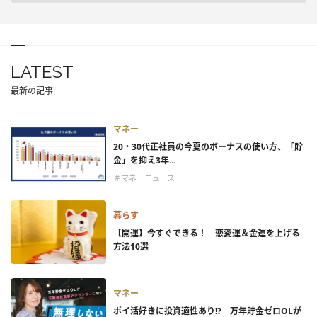
LATEST
最新の記事
マネー
20・30代正社員の今夏のボーナスの使い方、「貯
金」を抑え3年...
＃マネーニュース
暮らす
【開運】今すぐできる！ 恋愛運＆金運を上げる
方法10選
マネー
ポイ活好きに投資適性あり!? 万年貯金ゼロOLが