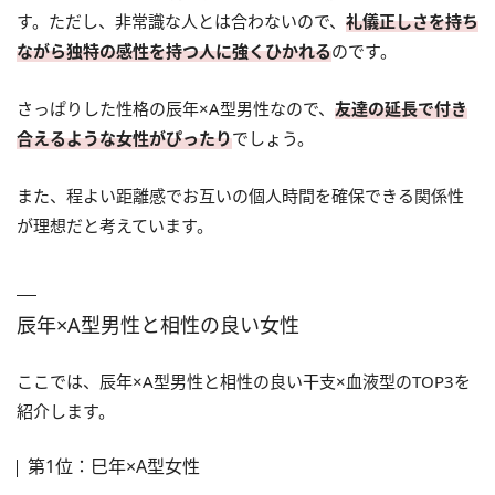
す。ただし、非常識な人とは合わないので、
礼儀正しさを持ち
ながら独特の感性を持つ人に強くひかれる
のです。
さっぱりした性格の辰年×A型男性なので、
友達の延長で付き
合えるような女性がぴったり
でしょう。
また、程よい距離感でお互いの個人時間を確保できる関係性
が理想だと考えています。
辰年×A型男性と相性の良い女性
ここでは、辰年×A型男性と相性の良い干支×血液型のTOP3を
紹介します。
第1位：巳年×A型女性