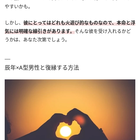
やすいかも。
しかし、
彼にとってはどれも火遊び的なものなので、本命と浮
気には明確な線引きがあります。
そんな彼を受け入れるかど
うかは、あなた次第でしょう。
辰年×A型男性と復縁する方法