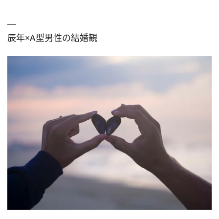
辰年×A型男性の結婚観