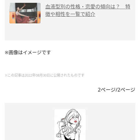
血液型別の性格・恋愛の傾向は？ 特
徴や相性を一覧で紹介
※画像はイメージです
※この記事は2022年08月30日に公開されたものです
2ページ/2ページ