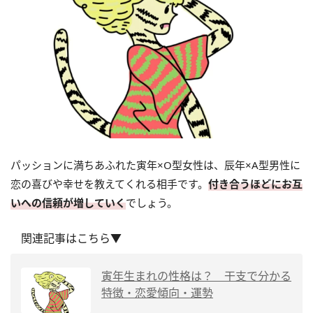
パッションに満ちあふれた寅年×O型女性は、辰年×A型男性に
恋の喜びや幸せを教えてくれる相手です。
付き合うほどにお互
いへの信頼が増していく
でしょう。
関連記事はこちら▼
寅年生まれの性格は？ 干支で分かる
特徴・恋愛傾向・運勢