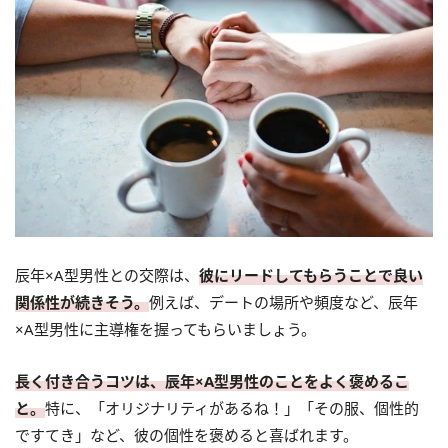
辰年×A型男性との交際は、
彼にリードしてもらうことで良い
関係性が続きそう。
例えば、デートの場所や頻度など、辰年
×A型男性に主導権を握ってもらいましょう。
長く付き合うコツは、辰年×A型男性のことをよく褒めるこ
と。
特に、「オリジナリティがあるね！」「その服、個性的
ですてき」など、彼の個性を褒めると喜ばれます。