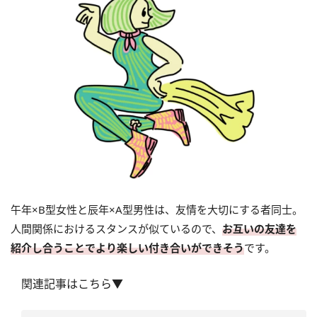
午年×B型女性と辰年×A型男性は、友情を大切にする者同士。
人間関係におけるスタンスが似ているので、
お互いの友達を
紹介し合うことでより楽しい付き合いができそう
です。
関連記事はこちら▼