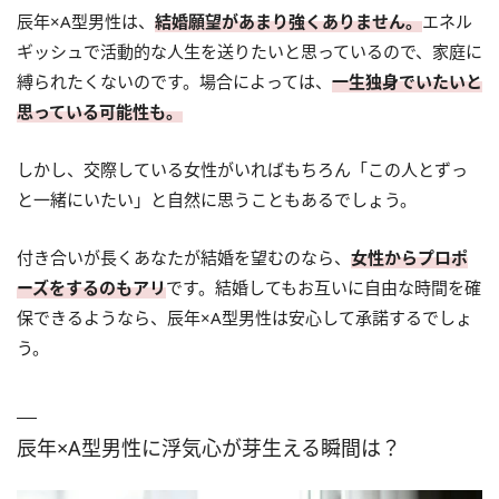
辰年×A型男性は、
結婚願望があまり強くありません。
エネル
ギッシュで活動的な人生を送りたいと思っているので、家庭に
縛られたくないのです。場合によっては、
一生独身でいたいと
思っている可能性も。
しかし、交際している女性がいればもちろん「この人とずっ
と一緒にいたい」と自然に思うこともあるでしょう。
付き合いが長くあなたが結婚を望むのなら、
女性からプロポ
ーズをするのもアリ
です。結婚してもお互いに自由な時間を確
保できるようなら、辰年×A型男性は安心して承諾するでしょ
う。
辰年×A型男性に浮気心が芽生える瞬間は？