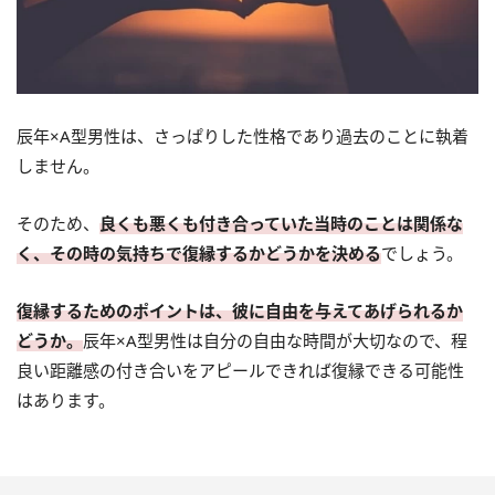
辰年×A型男性は、さっぱりした性格であり過去のことに執着
しません。
そのため、
良くも悪くも付き合っていた当時のことは関係な
く、その時の気持ちで復縁するかどうかを決める
でしょう。
復縁するためのポイントは、彼に自由を与えてあげられるか
どうか。
辰年×A型男性は自分の自由な時間が大切なので、程
良い距離感の付き合いをアピールできれば復縁できる可能性
はあります。