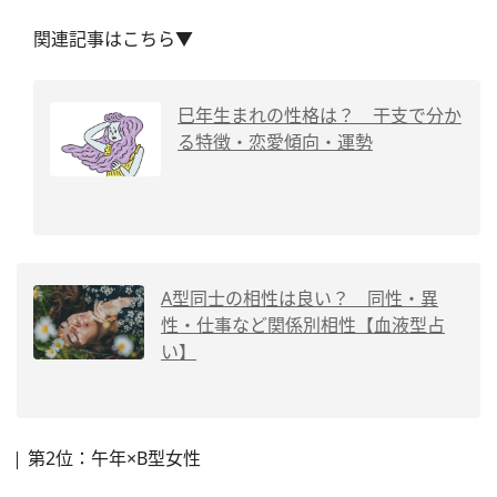
関連記事はこちら▼
巳年生まれの性格は？ 干支で分か
る特徴・恋愛傾向・運勢
A型同士の相性は良い？ 同性・異
性・仕事など関係別相性【血液型占
い】
第2位：午年×B型女性