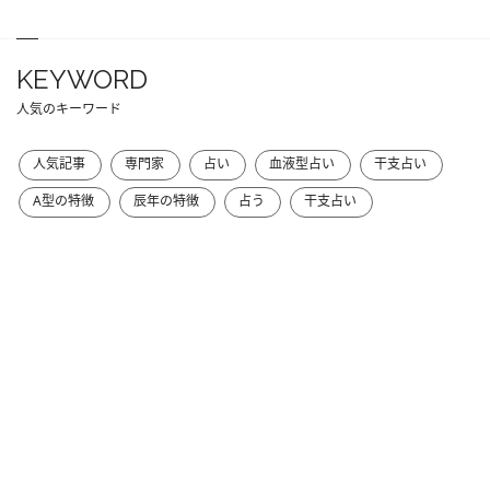
KEYWORD
人気のキーワード
人気記事
専門家
占い
血液型占い
干支占い
A型の特徴
辰年の特徴
占う
干支占い