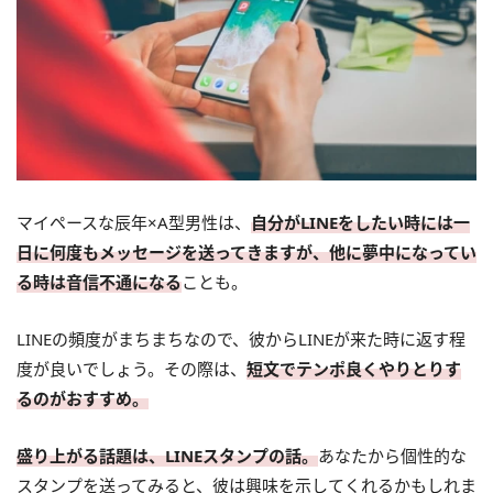
マイペースな辰年×A型男性は、
自分がLINEをしたい時には一
日に何度もメッセージを送ってきますが、他に夢中になってい
る時は音信不通になる
ことも。
LINEの頻度がまちまちなので、彼からLINEが来た時に返す程
度が良いでしょう。その際は、
短文でテンポ良くやりとりす
るのがおすすめ。
盛り上がる話題は、LINEスタンプの話。
あなたから個性的な
スタンプを送ってみると、彼は興味を示してくれるかもしれま