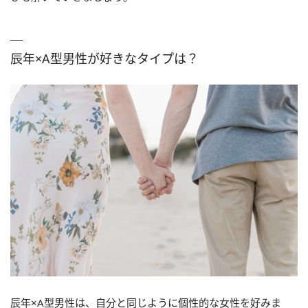
辰年×A型男性が好きなタイプは？
辰年×A型男性は、自分と同じように個性的な女性を好みま