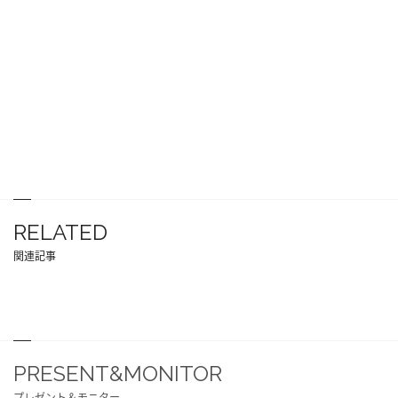
RELATED
関連記事
PRESENT&MONITOR
プレゼント＆モニター