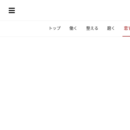
トップ
働く
整える
磨く
恋