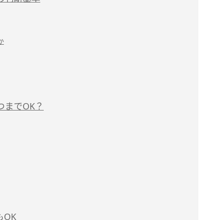
か
つまでOK？
OK