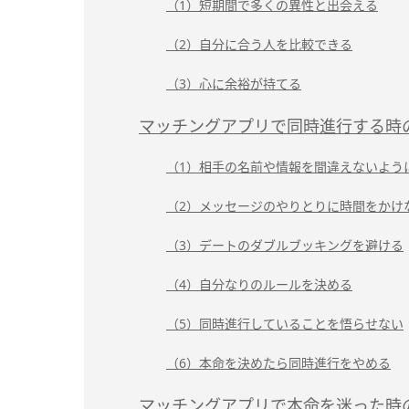
（1）短期間で多くの異性と出会える
（2）自分に合う人を比較できる
（3）心に余裕が持てる
マッチングアプリで同時進行する時
（1）相手の名前や情報を間違えないよう
（2）メッセージのやりとりに時間をかけ
（3）デートのダブルブッキングを避ける
（4）自分なりのルールを決める
（5）同時進行していることを悟らせない
（6）本命を決めたら同時進行をやめる
マッチングアプリで本命を迷った時