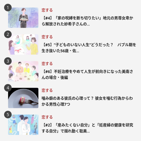
恋する
【#4】「家の呪縛を断ち切りたい」地元の男尊女卑か
ら解放された紗希子さんの...
恋する
【#5】“子どものいない人生”どうだった？ バブル期を
生き抜いた56歳・佐...
恋する
【#6】不妊治療をやめて人生が前向きになった美南さ
んの場合・後編
恋する
噛み癖のある彼氏の心理って？ 彼女を噛む行為からわ
かる男性心理7つ
恋する
【#2】「産みたくない自分」と「妊産婦の健康を研究
する自分」で揺れ動く聡美...