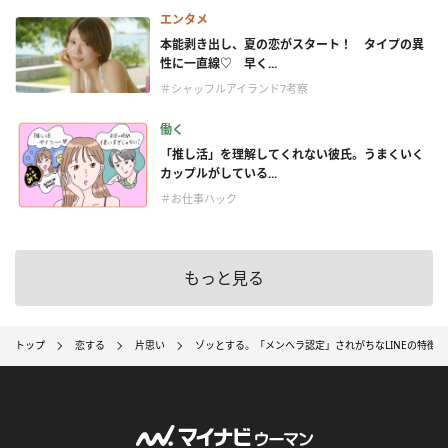
エンタメ
本能剥き出し、夏の恋がスタート！ タイプの異
性に一直線♡ 早く...
＃シャッフルアイランド7考察
働く
「推し活」を理解してくれない彼氏。うまくいく
カップルがしている...
＃お仕事ハック
もっと見る
トップ
恋する
片思い
ゾッとする。「メンヘラ認定」されがちなLINEの特徴3