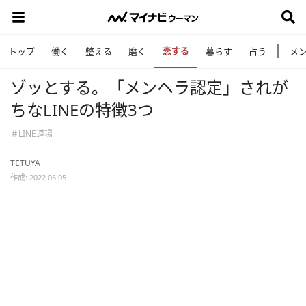
恋する
トップ
働く
整える
磨く
暮らす
占う
メ
ゾッとする。「メンヘラ認定」されが
ちなLINEの特徴3つ
＃LINE道場
TETUYA
作成: 2022.05.05