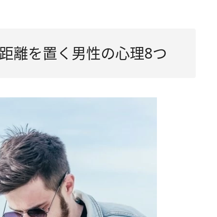
る
知った
距離を置く男性の心理8つ