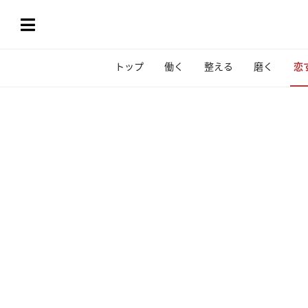
トップ
働く
整える
磨く
恋