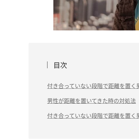
目次
付き合っていない段階で距離を置く
（1）第一印象とのギャップを感じた
男性が距離を置いてきた時の対処法
（2）「付き合うのは違うな」と思った
（1）少し間を空けて連絡する
付き合っていない段階で距離を置く
（3）他に好きな人ができた
（2）男性に事情を聞く