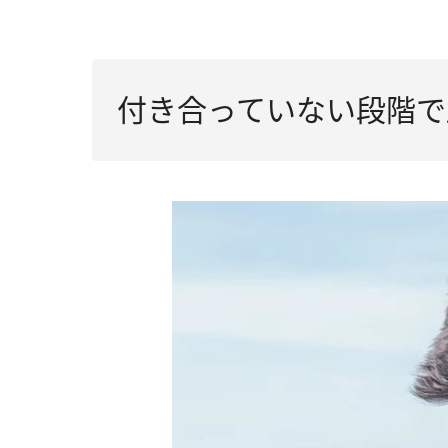
（4）脈なしだと判断した
（3）「一緒にいたい」と思われる人にな
（5）自分の友達もあなたを狙っていると
（4）脈なしなら深追いは控える
（6）あえて駆け引きをしている
（5）新しい恋に踏み出す
付き合っていない段階で
（7）連絡を取るのが面倒
（8）恋愛の優先順位が下がった