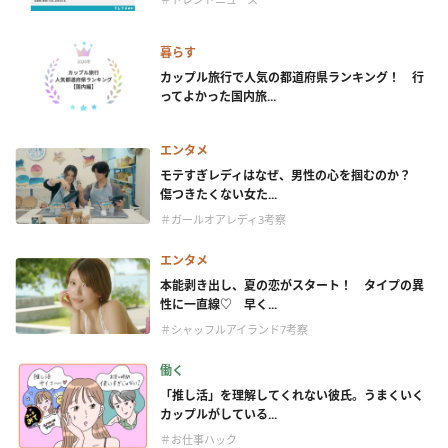
暮らす
カップル旅行で人気の都道府県ランキング！ 行
ってよかった国内旅...
エンタメ
モテすぎレディはなぜ、男性の心を掴むのか？
傷つきたくない女た...
＃ガールオアレディ3考察
エンタメ
本能剥き出し、夏の恋がスタート！ タイプの異
性に一直線♡ 早く...
＃シャッフルアイランド7考察
働く
「推し活」を理解してくれない彼氏。うまくいく
カップルがしている...
＃お仕事ハック