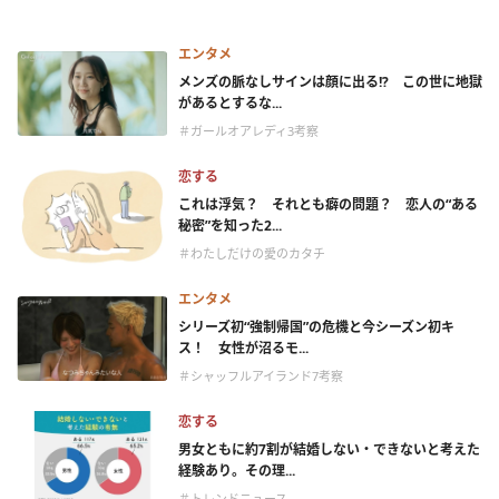
エンタメ
メンズの脈なしサインは顔に出る!? この世に地獄
があるとするな...
＃ガールオアレディ3考察
恋する
これは浮気？ それとも癖の問題？ 恋人の“ある
秘密”を知った2...
＃わたしだけの愛のカタチ
エンタメ
シリーズ初“強制帰国”の危機と今シーズン初キ
ス！ 女性が沼るモ...
＃シャッフルアイランド7考察
恋する
男女ともに約7割が結婚しない・できないと考えた
経験あり。その理...
＃トレンドニュース