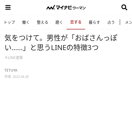
恋する
トップ
働く
整える
磨く
暮らす
占う
メ
気をつけて。男性が「おばさんっぽ
い……」と思うLINEの特徴3つ
＃LINE道場
TETUYA
作成: 2022.04.28