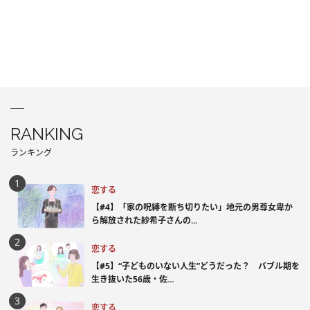
RANKING
ランキング
恋する
【#4】「家の呪縛を断ち切りたい」地元の男尊女卑か
ら解放された紗希子さんの...
恋する
【#5】“子どものいない人生”どうだった？ バブル期を
生き抜いた56歳・佐...
恋する