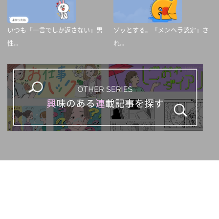
いつも「一言でしか返さない」男
ゾッとする。「メンヘラ認定」さ
性...
れ...