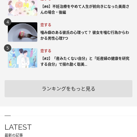
【#6】不妊治療をやめて人生が前向きになった美南さ
んの場合・後編
恋する
噛み癖のある彼氏の心理って？ 彼女を噛む行為からわ
かる男性心理7つ
恋する
【#2】「産みたくない自分」と「妊産婦の健康を研究
する自分」で揺れ動く聡美...
ランキングをもっと見る
LATEST
最新の記事