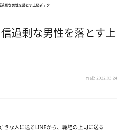
信過剰な男性を落とす上級者テク
自信過剰な男性を落とす上
作成: 2022.03.24
好きな人に送るLINEから、職場の上司に送る