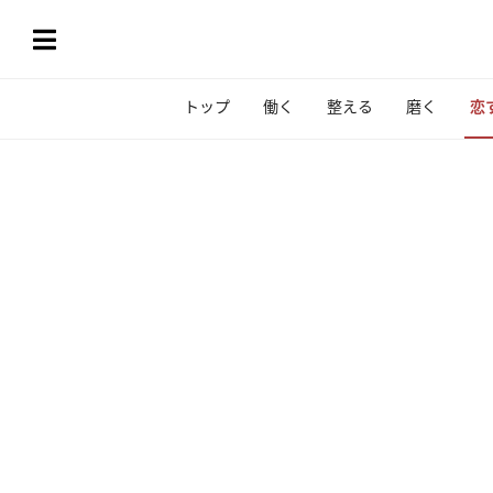
トップ
働く
整える
磨く
恋