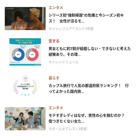
エンタメ
シリーズ初“強制帰国”の危機と今シーズン初キ
ス！ 女性が沼るモ...
＃シャッフルアイランド7考察
恋する
男女ともに約7割が結婚しない・できないと考えた
経験あり。その理...
＃トレンドニュース
暮らす
カップル旅行で人気の都道府県ランキング！ 行
ってよかった国内旅...
エンタメ
モテすぎレディはなぜ、男性の心を掴むのか？
傷つきたくない女た...
＃ガールオアレディ3考察