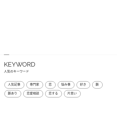
KEYWORD
人気のキーワード
人気記事
専門家
恋
悩み事
好き
脈
脈あり
恋愛相談
恋する
片思い