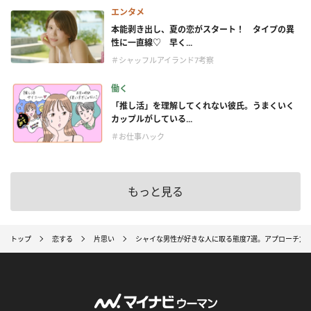
エンタメ
本能剥き出し、夏の恋がスタート！ タイプの異
性に一直線♡ 早く...
＃シャッフルアイランド7考察
働く
「推し活」を理解してくれない彼氏。うまくいく
カップルがしている...
＃お仕事ハック
もっと見る
トップ
恋する
片思い
シャイな男性が好きな人に取る態度7選。アプローチ方