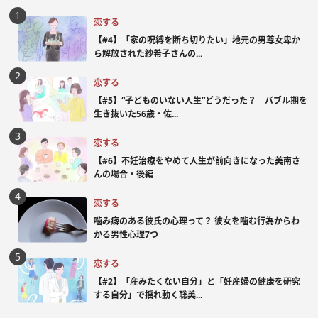
恋する
【#4】「家の呪縛を断ち切りたい」地元の男尊女卑か
ら解放された紗希子さんの...
恋する
【#5】“子どものいない人生”どうだった？ バブル期を
生き抜いた56歳・佐...
恋する
【#6】不妊治療をやめて人生が前向きになった美南さ
んの場合・後編
恋する
噛み癖のある彼氏の心理って？ 彼女を噛む行為からわ
かる男性心理7つ
恋する
【#2】「産みたくない自分」と「妊産婦の健康を研究
する自分」で揺れ動く聡美...