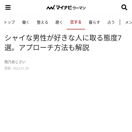
恋する
トップ
働く
整える
磨く
暮らす
占う
メ
シャイな男性が好きな人に取る態度7
選。アプローチ方法も解説
雨乃あじさい
更新: 2023.01.20