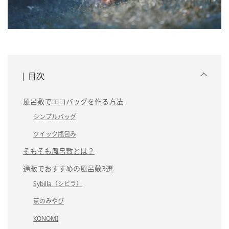
目次
風呂敷でエコバッグを作る方法
シンプルバッグ
クイック瓶包み
そもそも風呂敷とは？
通販でおすすめの風呂敷3選
Sybilla（シビラ）
京のみやび
KONOMI