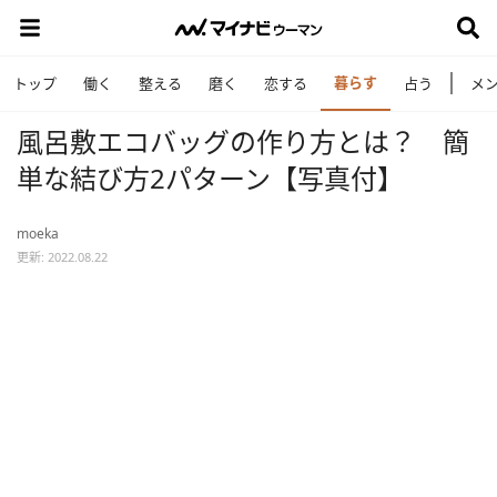
暮らす
トップ
働く
整える
磨く
恋する
占う
メ
風呂敷エコバッグの作り方とは？ 簡
単な結び方2パターン【写真付】
moeka
更新: 2022.08.22