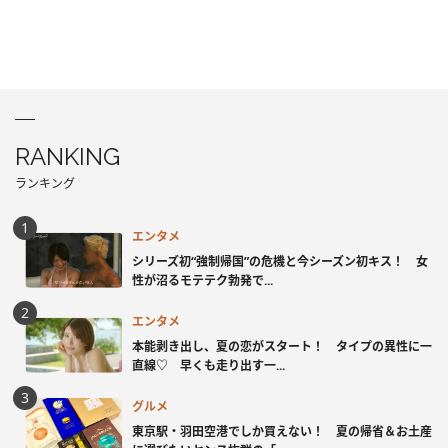
RANKING
ランキング
エンタメ
シリーズ初“強制帰国”の危機と今シーズン初キス！ 女
性が沼るモテテク勃発で...
エンタメ
本能剥き出し、夏の恋がスタート！ タイプの異性に一
直線♡ 早くも走り出す一...
グルメ
東京駅・羽田空港でしか買えない！ 夏の帰省＆お土産