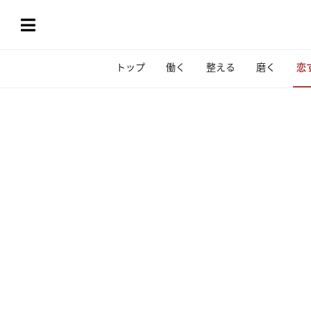
トップ
働く
整える
磨く
恋