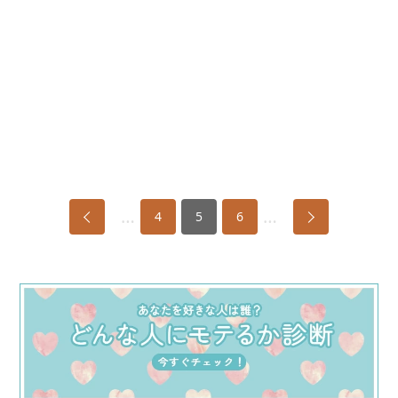
…
…
4
5
6