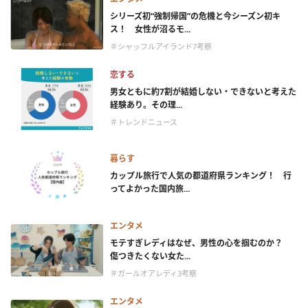
シリーズ初“強制帰国”の危機と今シーズン初キ
ス！ 女性が沼るモ...
＃シャッフルアイランド7考察
恋する
男女ともに約7割が結婚しない・できないと考えた
経験あり。その理...
＃トレンドニュース
暮らす
カップル旅行で人気の都道府県ランキング！ 行
ってよかった国内旅...
エンタメ
モテすぎレディはなぜ、男性の心を掴むのか？
傷つきたくない女た...
＃ガールオアレディ3考察
エンタメ