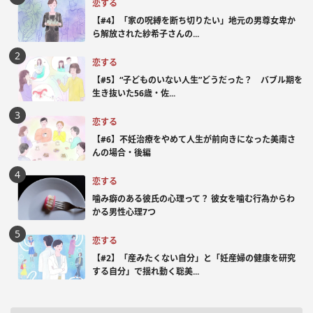
恋する
【#4】「家の呪縛を断ち切りたい」地元の男尊女卑か
ら解放された紗希子さんの...
恋する
【#5】“子どものいない人生”どうだった？ バブル期を
生き抜いた56歳・佐...
恋する
【#6】不妊治療をやめて人生が前向きになった美南さ
んの場合・後編
恋する
噛み癖のある彼氏の心理って？ 彼女を噛む行為からわ
かる男性心理7つ
恋する
【#2】「産みたくない自分」と「妊産婦の健康を研究
する自分」で揺れ動く聡美...