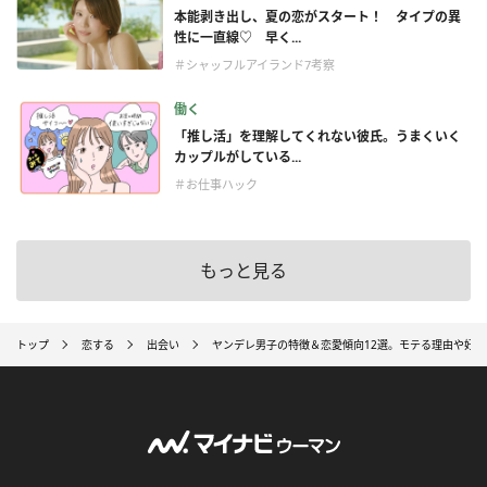
本能剥き出し、夏の恋がスタート！ タイプの異
性に一直線♡ 早く...
＃シャッフルアイランド7考察
働く
「推し活」を理解してくれない彼氏。うまくいく
カップルがしている...
＃お仕事ハック
もっと見る
トップ
恋する
出会い
ヤンデレ男子の特徴＆恋愛傾向12選。モテる理由や好