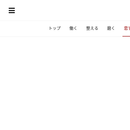
トップ
働く
整える
磨く
恋