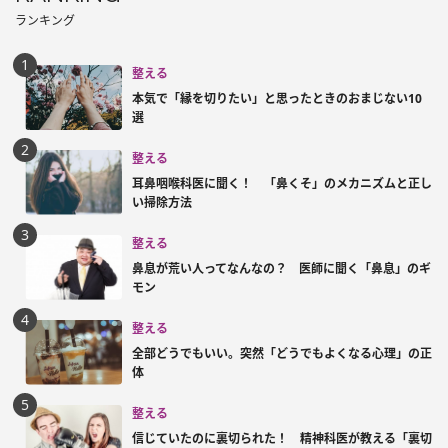
ランキング
整える
本気で「縁を切りたい」と思ったときのおまじない10
選
整える
耳鼻咽喉科医に聞く！ 「鼻くそ」のメカニズムと正し
い掃除方法
整える
鼻息が荒い人ってなんなの？ 医師に聞く「鼻息」のギ
モン
整える
全部どうでもいい。突然「どうでもよくなる心理」の正
体
整える
信じていたのに裏切られた！ 精神科医が教える「裏切