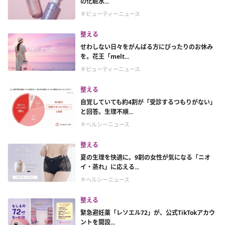
の化粧水...
＃ビューティーニュース
整える
せわしない日々をがんばる方にぴったりのお休み
を。花王「melt...
＃ビューティーニュース
整える
自覚していても約4割が「受診するつもりがない」
と回答。生理不順...
＃ヘルシーニュース
整える
夏の生理を快適に。9割の女性が気になる「ニオ
イ・蒸れ」に応える...
＃ヘルシーニュース
整える
緊急避妊薬「レソエル72」が、公式TikTokアカウ
ントを開設...