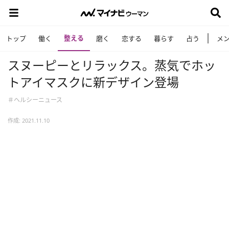
整える
トップ
働く
磨く
恋する
暮らす
占う
メ
スヌーピーとリラックス。蒸気でホッ
トアイマスクに新デザイン登場
＃ヘルシーニュース
作成: 2021.11.10