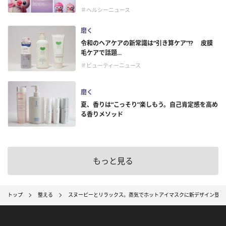
＃ヘルシーニュース
磨く
令和のヘアケアの新常識は“引き算ケア”!? 皮膜
毛ケアで話題...
＃ビューティーニュース
磨く
夏、香りは“こっそり”楽しもう。自己肯定感を高め
る香りメソッド
もっと見る
トップ
整える
スヌーピーとリラックス。蒸気でホットアイマスクに新デザイン登場